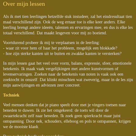
Over mijn lessen
Als ik met tien leerlingen hetzelfde stuk instudeer, zal het eindresultaat tien
maal verschillend zijn. Ook de weg ernaar toe is elke keer anders. Elke
leerling brengt andere ideeën, talenten en ervaringen mee, en dus is elke les
totaal verschillend. Dat maakt lesgeven voor mij zo boeiend.
Voortdurend probeer ik mij te verplaatsen in de leerling:
- waar zit voor hem of haar het probleem, mogelijk een blokkade?
- hoe zijn sterke kanten uit te buiten en zwakke kanten te versterken?
In mijn lessen gaat het veel over vorm, balans, expressie, sfeer, emotionele
betekenis. Ik maak vaak vergelijkingen met andere kunstvormen of
levenservaringen. Zoeken naar de betekenis van noten is vaak ook een
zoektocht in onszelf. Dat klinkt misschien wat zweverig, maar in de les zijn
mijn aanwijzingen en adviezen zeer concreet.
Techniek
Veel mensen denken dat je piano speelt door met je vingers toetsen naar
beneden te duwen. Ik zie het omgekeerd: de toets wil door de
zwaartekracht zelf naar beneden. Ik zoek geen spierkracht maar juist
ontspanning. Door nek, schouders, elleboog en pols te ontspannen, krijgen
we de mooiste klank.